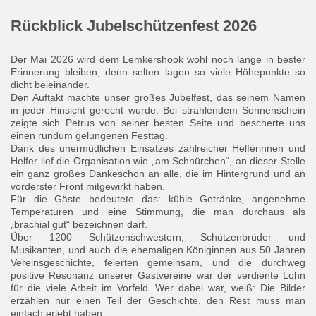
Rückblick Jubelschützenfest 2026
Der Mai 2026 wird dem Lemkershook wohl noch lange in bester
Erinnerung bleiben, denn selten lagen so viele Höhepunkte so
dicht beieinander.
Den Auftakt machte unser großes Jubelfest, das seinem Namen
in jeder Hinsicht gerecht wurde. Bei strahlendem Sonnenschein
zeigte sich Petrus von seiner besten Seite und bescherte uns
einen rundum gelungenen Festtag.
Dank des unermüdlichen Einsatzes zahlreicher Helferinnen und
Helfer lief die Organisation wie „am Schnürchen“, an dieser Stelle
ein ganz großes Dankeschön an alle, die im Hintergrund und an
vorderster Front mitgewirkt haben.
Für die Gäste bedeutete das: kühle Getränke, angenehme
Temperaturen und eine Stimmung, die man durchaus als
„brachial gut“ bezeichnen darf.
Über 1200 Schützenschwestern, Schützenbrüder und
Musikanten, und auch die ehemaligen Königinnen aus 50 Jahren
Vereinsgeschichte, feierten gemeinsam, und die durchweg
positive Resonanz unserer Gastvereine war der verdiente Lohn
für die viele Arbeit im Vorfeld. Wer dabei war, weiß: Die Bilder
erzählen nur einen Teil der Geschichte, den Rest muss man
einfach erlebt haben.