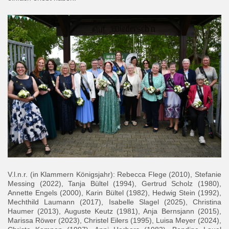
V.l.n.r. (in Klammern Königsjahr): Rebecca Flege (2010), Stefanie
Messing (2022), Tanja Bültel (1994), Gertrud Scholz (1980),
Annette Engels (2000), Karin Bültel (1982), Hedwig Stein (1992),
Mechthild Laumann (2017), Isabelle Slagel (2025), Christina
Haumer (2013), Auguste Keutz (1981), Anja Bernsjann (2015),
Marissa Röwer (2023), Christel Eilers (1995), Luisa Meyer (2024),